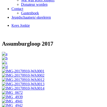
Wie was Kees Jongert
Donateur worden
Contact
Gastenboek
Jeugdschaatsen/-skeeleren
Kees Jonkie
Assumburgloop 2017