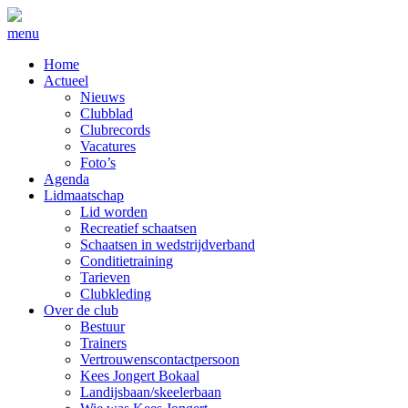
menu
Home
Actueel
Nieuws
Clubblad
Clubrecords
Vacatures
Foto’s
Agenda
Lidmaatschap
Lid worden
Recreatief schaatsen
Schaatsen in wedstrijdverband
Conditietraining
Tarieven
Clubkleding
Over de club
Bestuur
Trainers
Vertrouwenscontactpersoon
Kees Jongert Bokaal
Landijsbaan/skeelerbaan