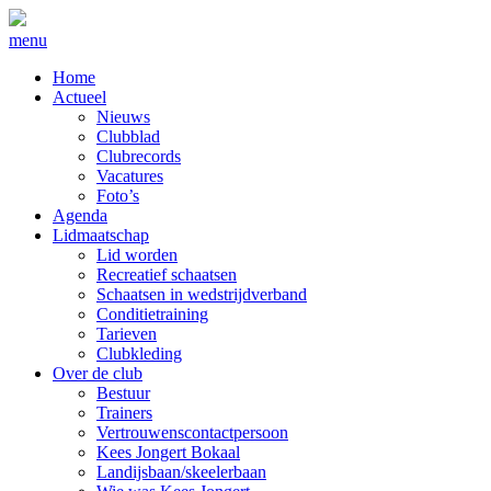
menu
Home
Actueel
Nieuws
Clubblad
Clubrecords
Vacatures
Foto’s
Agenda
Lidmaatschap
Lid worden
Recreatief schaatsen
Schaatsen in wedstrijdverband
Conditietraining
Tarieven
Clubkleding
Over de club
Bestuur
Trainers
Vertrouwenscontactpersoon
Kees Jongert Bokaal
Landijsbaan/skeelerbaan