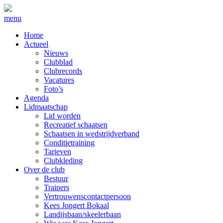
menu
Home
Actueel
Nieuws
Clubblad
Clubrecords
Vacatures
Foto’s
Agenda
Lidmaatschap
Lid worden
Recreatief schaatsen
Schaatsen in wedstrijdverband
Conditietraining
Tarieven
Clubkleding
Over de club
Bestuur
Trainers
Vertrouwenscontactpersoon
Kees Jongert Bokaal
Landijsbaan/skeelerbaan