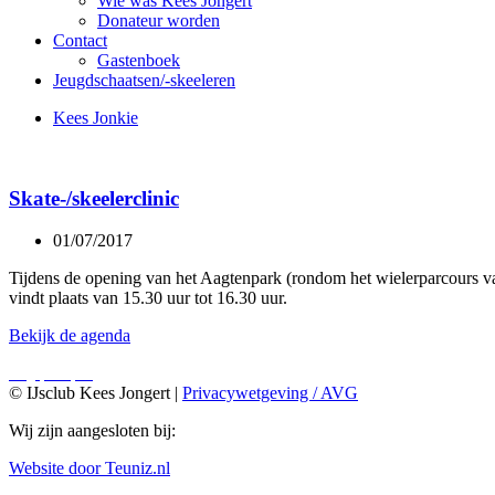
Wie was Kees Jongert
Donateur worden
Contact
Gastenboek
Jeugdschaatsen/-skeeleren
Kees Jonkie
Skate-/skeelerclinic
01/07/2017
Tijdens de opening van het Aagtenpark (rondom het wielerparcours van
vindt plaats van 15.30 uur tot 16.30 uur.
Bekijk de agenda
© IJsclub Kees Jongert |
Privacywetgeving / AVG
Wij zijn aangesloten bij:
Website door Teuniz.nl