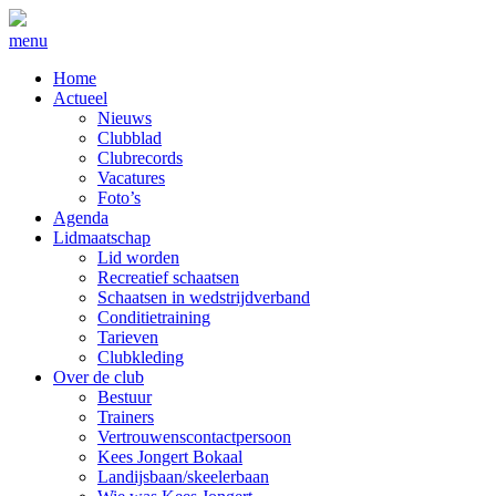
menu
Home
Actueel
Nieuws
Clubblad
Clubrecords
Vacatures
Foto’s
Agenda
Lidmaatschap
Lid worden
Recreatief schaatsen
Schaatsen in wedstrijdverband
Conditietraining
Tarieven
Clubkleding
Over de club
Bestuur
Trainers
Vertrouwenscontactpersoon
Kees Jongert Bokaal
Landijsbaan/skeelerbaan