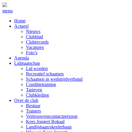
menu
Home
Actueel
Nieuws
Clubblad
Clubrecords
Vacatures
Foto’s
Agenda
Lidmaatschap
Lid worden
Recreatief schaatsen
Schaatsen in wedstrijdverband
Conditietraining
Tarieven
Clubkleding
Over de club
Bestuur
Trainers
Vertrouwenscontactpersoon
Kees Jongert Bokaal
Landijsbaan/skeelerbaan