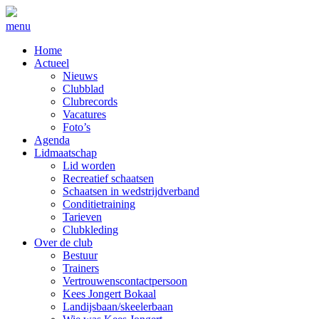
menu
Home
Actueel
Nieuws
Clubblad
Clubrecords
Vacatures
Foto’s
Agenda
Lidmaatschap
Lid worden
Recreatief schaatsen
Schaatsen in wedstrijdverband
Conditietraining
Tarieven
Clubkleding
Over de club
Bestuur
Trainers
Vertrouwenscontactpersoon
Kees Jongert Bokaal
Landijsbaan/skeelerbaan