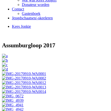
Wie was Kees Jongert
Donateur worden
Contact
Gastenboek
Jeugdschaatsen/-skeeleren
Kees Jonkie
Assumburgloop 2017