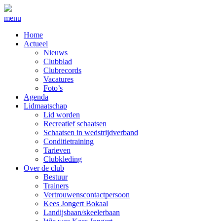
menu
Home
Actueel
Nieuws
Clubblad
Clubrecords
Vacatures
Foto’s
Agenda
Lidmaatschap
Lid worden
Recreatief schaatsen
Schaatsen in wedstrijdverband
Conditietraining
Tarieven
Clubkleding
Over de club
Bestuur
Trainers
Vertrouwenscontactpersoon
Kees Jongert Bokaal
Landijsbaan/skeelerbaan