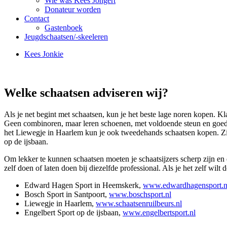
Wie was Kees Jongert
Donateur worden
Contact
Gastenboek
Jeugdschaatsen/-skeeleren
Kees Jonkie
Welke schaatsen adviseren wij?
Als je net begint met schaatsen, kun je het beste lage noren kopen
Geen combinoren, maar leren schoenen, met voldoende steun en goed p
het Liewegje in Haarlem kun je ook tweedehands schaatsen kopen. Zij
op de ijsbaan.
Om lekker te kunnen schaatsen moeten je schaatsijzers scherp zijn en 
zelf doen of laten doen bij diezelfde professional. Als je het zelf wilt
Edward Hagen Sport in Heemskerk,
www.edwardhagensport.n
Bosch Sport in Santpoort,
www.boschsport.nl
Liewegje in Haarlem,
www.schaatsenruilbeurs.nl
Engelbert Sport op de ijsbaan,
www.engelbertsport.nl