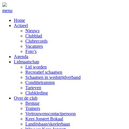
menu
Home
Actueel
Nieuws
Clubblad
Clubrecords
Vacatures
Foto’s
Agenda
Lidmaatschap
Lid worden
Recreatief schaatsen
Schaatsen in wedstrijdverband
Conditietraining
Tarieven
Clubkleding
Over de club
Bestuur
Trainers
Vertrouwenscontactpersoon
Kees Jongert Bokaal
Landijsbaan/skeelerbaan