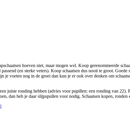
. Klapschaatsen hoeven niet, maar mogen wel. Koop gerenommeerde scha
assend (en sterke veters). Koop schaatsen dus nooit te groot. Goede 
n je voeten nog in de groei dan kun je er ook over denken om schaatsen
een juiste ronding hebben (advies voor pupillen: een ronding van 22). R
 doen, dan heb je daar slijpspullen voor nodig. Schaatsen kopen, ronden e
l