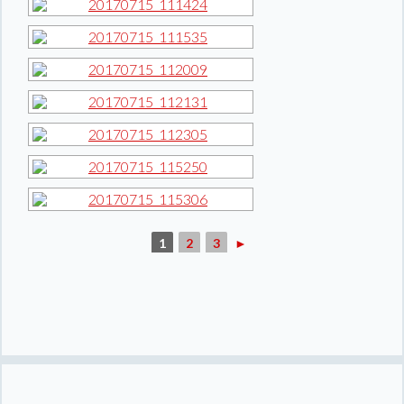
1
2
3
►