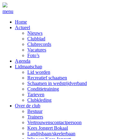
menu
Home
Actueel
Nieuws
Clubblad
Clubrecords
Vacatures
Foto’s
Agenda
Lidmaatschap
Lid worden
Recreatief schaatsen
Schaatsen in wedstrijdverband
Conditietraining
Tarieven
Clubkleding
Over de club
Bestuur
Trainers
Vertrouwenscontactpersoon
Kees Jongert Bokaal
Landijsbaan/skeelerbaan