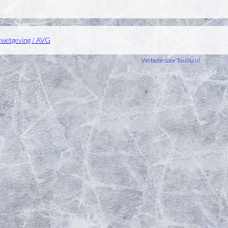
ywetgeving / AVG
Website door Teuniz.nl