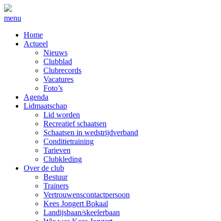
menu
Home
Actueel
Nieuws
Clubblad
Clubrecords
Vacatures
Foto’s
Agenda
Lidmaatschap
Lid worden
Recreatief schaatsen
Schaatsen in wedstrijdverband
Conditietraining
Tarieven
Clubkleding
Over de club
Bestuur
Trainers
Vertrouwenscontactpersoon
Kees Jongert Bokaal
Landijsbaan/skeelerbaan