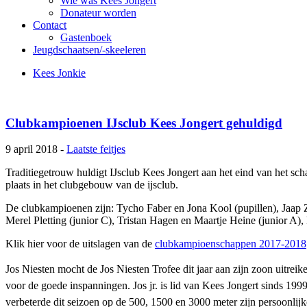
Wie was Kees Jongert
Donateur worden
Contact
Gastenboek
Jeugdschaatsen/-skeeleren
Kees Jonkie
Clubkampioenen IJsclub Kees Jongert gehuldigd
9 april 2018 -
Laatste feitjes
Traditiegetrouw huldigt IJsclub Kees Jongert aan het eind van het sc
plaats in het clubgebouw van de ijsclub.
De clubkampioenen zijn: Tycho Faber en Jona Kool (pupillen), Jaap
Merel Pletting (junior C), Tristan Hagen en Maartje Heine (junior A),
Klik hier voor de uitslagen van de
clubkampioenschappen 2017-2018
Jos Niesten mocht de Jos Niesten Trofee dit jaar aan zijn zoon uitreiken
voor de goede inspanningen. Jos jr. is lid van Kees Jongert sinds 1999
verbeterde dit seizoen op de 500, 1500 en 3000 meter zijn persoonlijk