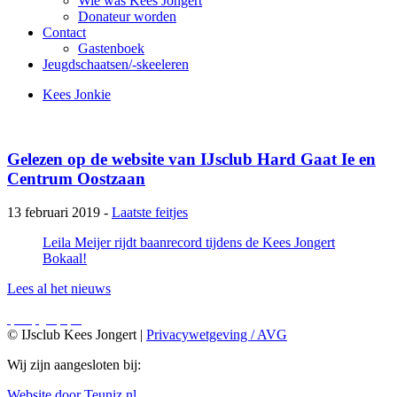
Wie was Kees Jongert
Donateur worden
Contact
Gastenboek
Jeugdschaatsen/-skeeleren
Kees Jonkie
Gelezen op de website van IJsclub Hard Gaat Ie en
Centrum Oostzaan
13 februari 2019 -
Laatste feitjes
Leila Meijer rijdt baanrecord tijdens de Kees Jongert
Bokaal!
Lees al het nieuws
© IJsclub Kees Jongert |
Privacywetgeving / AVG
Wij zijn aangesloten bij:
Website door Teuniz.nl