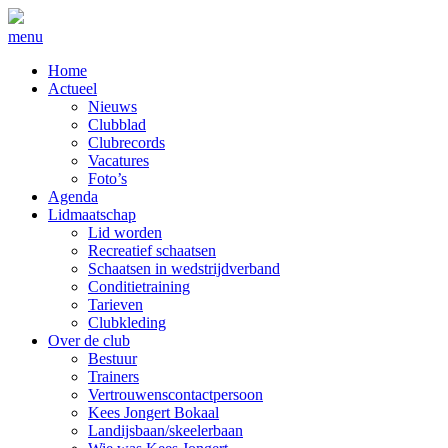
menu
Home
Actueel
Nieuws
Clubblad
Clubrecords
Vacatures
Foto’s
Agenda
Lidmaatschap
Lid worden
Recreatief schaatsen
Schaatsen in wedstrijdverband
Conditietraining
Tarieven
Clubkleding
Over de club
Bestuur
Trainers
Vertrouwenscontactpersoon
Kees Jongert Bokaal
Landijsbaan/skeelerbaan