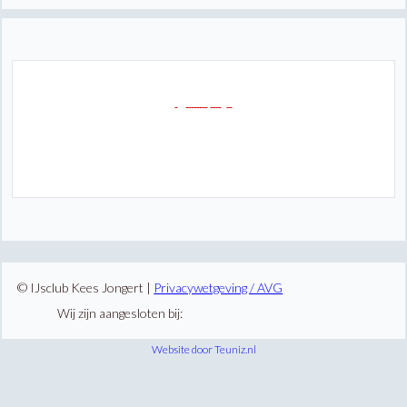
© IJsclub Kees Jongert |
Privacywetgeving / AVG
Wij zijn aangesloten bij:
Website door Teuniz.nl