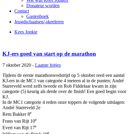
Wie was Kees Jongert
Donateur worden
Contact
Gastenboek
Jeugdschaatsen/-skeeleren
Kees Jonkie
KJ-ers goed van start op de marathon
7 oktober 2020 -
Laatste feitjes
Tijdens de eerste marathonwedstrijd op 5 oktober reed een aantal
KJ-ers in de MC1 van categorie 4 meteen al in de punten; André
Starreveld werd zelfs tweede en Rob Fiddelaar kwam in zijn
categorie (5) keurig als derde over de finish! Een goed begin voor
KJ.
In de MC1 categorie 4 reden onze toppers de volgende uitslagen:
André Starreveld 2e
e
Rem Bakker 8
e
Frans van Rijt 10
e
Evert van Rijt 17
e