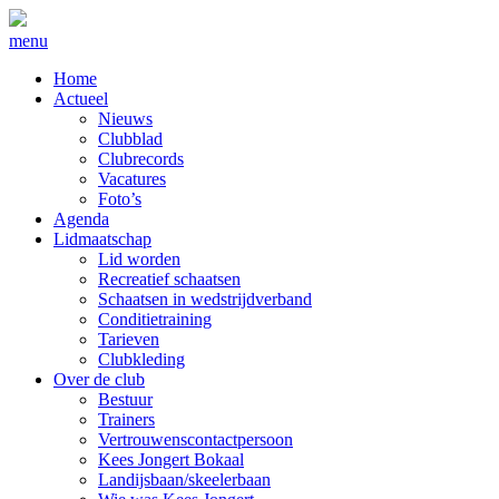
menu
Home
Actueel
Nieuws
Clubblad
Clubrecords
Vacatures
Foto’s
Agenda
Lidmaatschap
Lid worden
Recreatief schaatsen
Schaatsen in wedstrijdverband
Conditietraining
Tarieven
Clubkleding
Over de club
Bestuur
Trainers
Vertrouwenscontactpersoon
Kees Jongert Bokaal
Landijsbaan/skeelerbaan