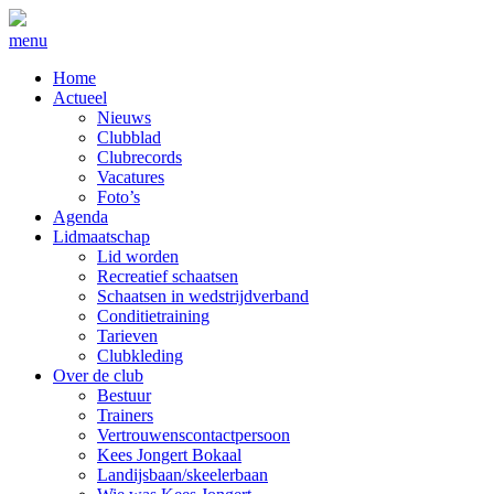
menu
Home
Actueel
Nieuws
Clubblad
Clubrecords
Vacatures
Foto’s
Agenda
Lidmaatschap
Lid worden
Recreatief schaatsen
Schaatsen in wedstrijdverband
Conditietraining
Tarieven
Clubkleding
Over de club
Bestuur
Trainers
Vertrouwenscontactpersoon
Kees Jongert Bokaal
Landijsbaan/skeelerbaan