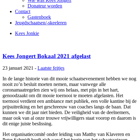
Wie was Kees Jongert
Donateur worden
Contact
Gastenboek
Jeugdschaatsen/-skeeleren
Kees Jonkie
Kees Jongert Bokaal 2021 afgelast
23 januari 2021 -
Laatste feitjes
In de lange historie van dit mooie schaatsevenement hebben we nog
nooit zo’n besluit moeten nemen, maar vanwege alle
coronamaatregelen zien wij ons helaas, met pijn in het hart,
genoodzaakt om dit mooie toernooi te moeten afgelasten. Het
toernooi verdient een ambiance met publiek, een volle kantine bij de
prijsuitreiking en het geschreeuw van coaches langs de baan. Dat
kunnen we dit jaar niet bieden. De veiligheid van de deelnemers,
maar ook van al onze trouwe vrijwilligers staat voorop en daarom is
dit enige juiste beslissing.
Het organisatiecomité onder leiding van Matthy van Klaveren en
Peter Schmidt heeft zich vanaf het begin van het schaatsseizoen