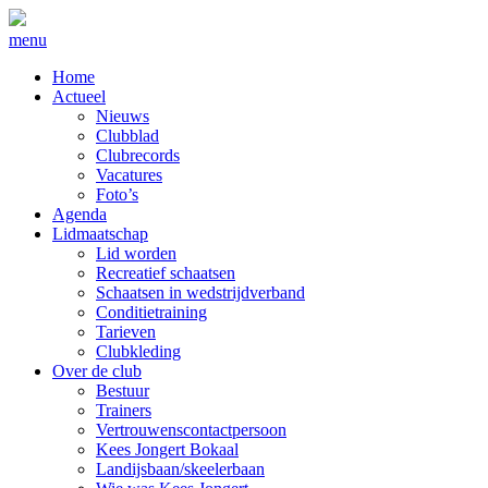
menu
Home
Actueel
Nieuws
Clubblad
Clubrecords
Vacatures
Foto’s
Agenda
Lidmaatschap
Lid worden
Recreatief schaatsen
Schaatsen in wedstrijdverband
Conditietraining
Tarieven
Clubkleding
Over de club
Bestuur
Trainers
Vertrouwenscontactpersoon
Kees Jongert Bokaal
Landijsbaan/skeelerbaan