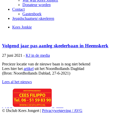
Wie was Kees Jongert
Donateur worden
Contact
Gastenboek
Jeugdschaatsen/-skeeleren
Kees Jonkie
Volgend jaar pas aanleg skeelerbaan in Heemskerk
27 juni 2021 -
KJ in de media
Precieze locatie van de nieuwe baan is nog niet bekend
Lees hier het
artikel
uit het Noordhollands Dagblad
(Bron: Noordhollands Dablad, 27-6-2021)
Lees al het nieuws
© IJsclub Kees Jongert |
Privacywetgeving / AVG