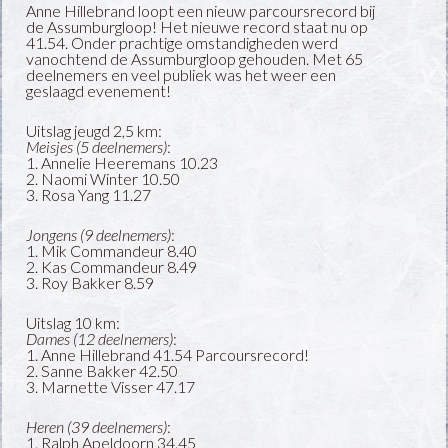
Anne Hillebrand loopt een nieuw parcoursrecord bij
de Assumburgloop! Het nieuwe record
staat
nu op
41.54. Onder prachtige omstandigheden werd
vanochtend de Assumburgloop gehouden. Met 65
deelnemers en veel publiek was het weer een
geslaagd evenement!
Uitslag jeugd 2,5 km:
Meisjes (5 deelnemers)
:
1. Annelie Heeremans 10.23
2. Naomi Winter 10.50
3. Rosa Yang 11.27
Jongens (9 deelnemers)
:
1. Mik Commandeur 8.40
2. Kas Commandeur 8.49
3. Roy Bakker 8.59
Uitslag 10 km:
Dames (12 deelnemers)
:
1. Anne Hillebrand 41.54 Parcoursrecord!
2. Sanne Bakker 42.50
3. Marnette Visser 47.17
Heren (39 deelnemers)
:
1. Ralph Apeldoorn 34.45