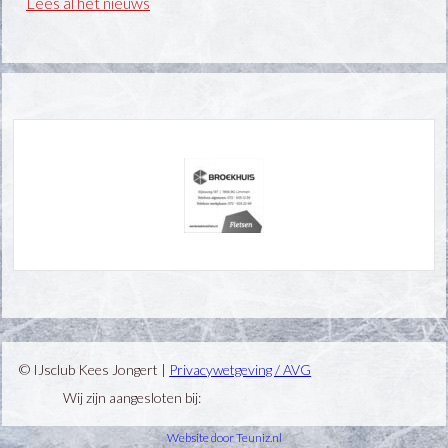
Lees al het nieuws
© IJsclub Kees Jongert |
Privacywetgeving / AVG
Wij zijn aangesloten bij:
Website door Teuniz.nl