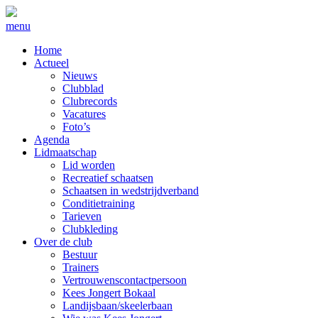
menu
Home
Actueel
Nieuws
Clubblad
Clubrecords
Vacatures
Foto’s
Agenda
Lidmaatschap
Lid worden
Recreatief schaatsen
Schaatsen in wedstrijdverband
Conditietraining
Tarieven
Clubkleding
Over de club
Bestuur
Trainers
Vertrouwenscontactpersoon
Kees Jongert Bokaal
Landijsbaan/skeelerbaan