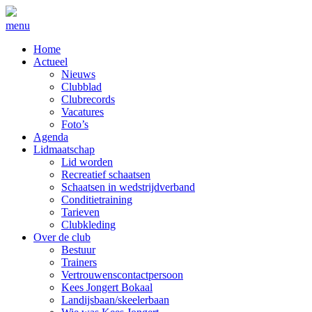
menu
Home
Actueel
Nieuws
Clubblad
Clubrecords
Vacatures
Foto’s
Agenda
Lidmaatschap
Lid worden
Recreatief schaatsen
Schaatsen in wedstrijdverband
Conditietraining
Tarieven
Clubkleding
Over de club
Bestuur
Trainers
Vertrouwenscontactpersoon
Kees Jongert Bokaal
Landijsbaan/skeelerbaan