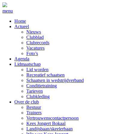
menu
Home
Actueel
Nieuws
Clubblad
Clubrecords
Vacatures
Foto’s
Agenda
Lidmaatschap
Lid worden
Recreatief schaatsen
Schaatsen in wedstrijdverband
Conditietraining
Tarieven
Clubkleding
Over de club
Bestuur
Trainers
Vertrouwenscontactpersoon
Kees Jongert Bokaal
Landijsbaan/skeelerbaan