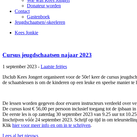
Wie was Kees Jongert
Donateur worden
Contact
Gastenboek
Jeugdschaatsen/-skeeleren
Kees Jonkie
Cursus jeugdschaatsen najaar 2023
1 september 2023 -
Laatste feitjes
IJsclub Kees Jongert organiseert voor de 50e! keer de cursus jeugdsc
de schaatslessen is om de kinderen op een leuke en speelse manier te 
De lessen worden gegeven door ervaren instructeurs verdeeld over ve
De cursus kost € 56,00 per persoon inclusief toegang tot de ijsbaan i
De eerste les is op zaterdag 30 september 2023 van 9.25 uur tot 10.25
Inschrijven vóór 24 september 2023. Schrijf op tijd in om teleurstelli
Klik
hier voor meer info en om in te schrijven
.
Lees al het nieuws