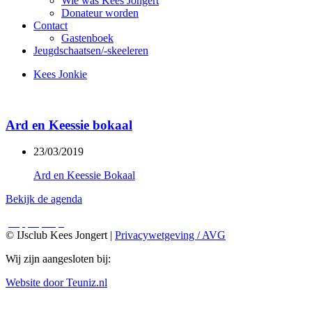
Wie was Kees Jongert
Donateur worden
Contact
Gastenboek
Jeugdschaatsen/-skeeleren
Kees Jonkie
Ard en Keessie bokaal
23/03/2019
Ard en Keessie Bokaal
Bekijk de agenda
© IJsclub Kees Jongert |
Privacywetgeving / AVG
Wij zijn aangesloten bij:
Website door Teuniz.nl