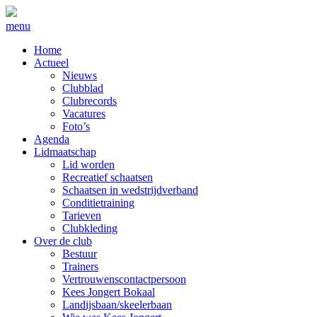
menu
Home
Actueel
Nieuws
Clubblad
Clubrecords
Vacatures
Foto’s
Agenda
Lidmaatschap
Lid worden
Recreatief schaatsen
Schaatsen in wedstrijdverband
Conditietraining
Tarieven
Clubkleding
Over de club
Bestuur
Trainers
Vertrouwenscontactpersoon
Kees Jongert Bokaal
Landijsbaan/skeelerbaan