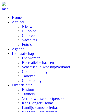
menu
Home
Actueel
Nieuws
Clubblad
Clubrecords
Vacatures
Foto’s
Agenda
Lidmaatschap
Lid worden
Recreatief schaatsen
Schaatsen in wedstrijdverband
Conditietraining
Tarieven
Clubkleding
Over de club
Bestuur
Trainers
Vertrouwenscontactpersoon
Kees Jongert Bokaal
Landijsbaan/skeelerbaan