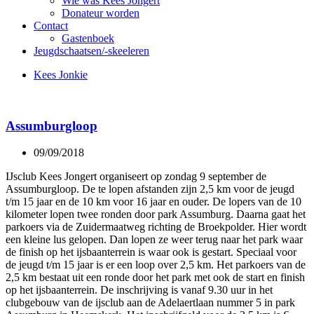
Wie was Kees Jongert
Donateur worden
Contact
Gastenboek
Jeugdschaatsen/-skeeleren
Kees Jonkie
Assumburgloop
09/09/2018
IJsclub Kees Jongert organiseert op zondag 9 september de
Assumburgloop. De te lopen afstanden zijn 2,5 km voor de jeugd
t/m 15 jaar en de 10 km voor 16 jaar en ouder. De lopers van de 10
kilometer lopen twee ronden door park Assumburg. Daarna gaat het
parkoers via de Zuidermaatweg richting de Broekpolder. Hier wordt
een kleine lus gelopen. Dan lopen ze weer terug naar het park waar
de finish op het ijsbaanterrein is waar ook is gestart. Speciaal voor
de jeugd t/m 15 jaar is er een loop over 2,5 km. Het parkoers van de
2,5 km bestaat uit een ronde door het park met ook de start en finish
op het ijsbaanterrein. De inschrijving is vanaf 9.30 uur in het
clubgebouw van de ijsclub aan de Adelaertlaan nummer 5 in park