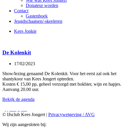
Wie was Kees Jongert
Donateur worden
Contact
Gastenboek
Jeugdschaatsen/-skeeleren
Kees Jonkie
De Kolenkit
17/02/2023
Show/lezing genaamd De Kolenkit. Voor het eerst zal ook het
shantykoor van Kees Jongert optreden.
Kosten € 15,00 pp, geheel verzorgd met bokbier, wijn en hapjes.
Aanvang 20.00 uur.
Bekijk de agenda
© IJsclub Kees Jongert |
Privacywetgeving / AVG
Wij zijn aangesloten bij: