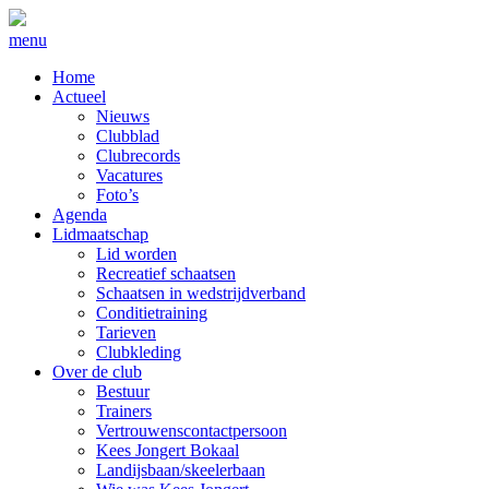
menu
Home
Actueel
Nieuws
Clubblad
Clubrecords
Vacatures
Foto’s
Agenda
Lidmaatschap
Lid worden
Recreatief schaatsen
Schaatsen in wedstrijdverband
Conditietraining
Tarieven
Clubkleding
Over de club
Bestuur
Trainers
Vertrouwenscontactpersoon
Kees Jongert Bokaal
Landijsbaan/skeelerbaan