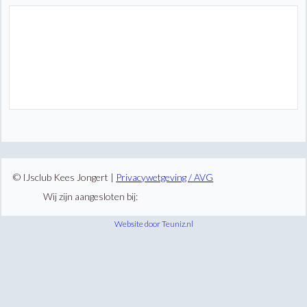
© IJsclub Kees Jongert |
Privacywetgeving / AVG
Wij zijn aangesloten bij:
Website door Teuniz.nl