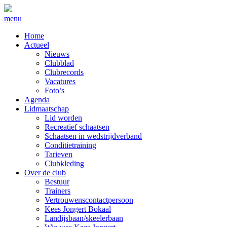
menu
Home
Actueel
Nieuws
Clubblad
Clubrecords
Vacatures
Foto’s
Agenda
Lidmaatschap
Lid worden
Recreatief schaatsen
Schaatsen in wedstrijdverband
Conditietraining
Tarieven
Clubkleding
Over de club
Bestuur
Trainers
Vertrouwenscontactpersoon
Kees Jongert Bokaal
Landijsbaan/skeelerbaan