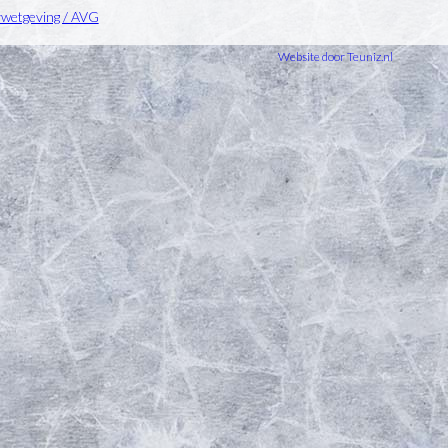
ywetgeving / AVG
Website door Teuniz.nl