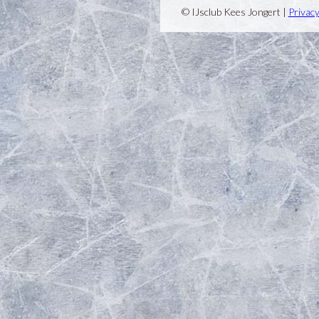
© IJsclub Kees Jongert |
Privac