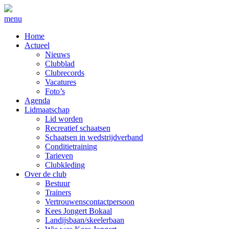
menu
Home
Actueel
Nieuws
Clubblad
Clubrecords
Vacatures
Foto’s
Agenda
Lidmaatschap
Lid worden
Recreatief schaatsen
Schaatsen in wedstrijdverband
Conditietraining
Tarieven
Clubkleding
Over de club
Bestuur
Trainers
Vertrouwenscontactpersoon
Kees Jongert Bokaal
Landijsbaan/skeelerbaan