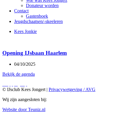
Wie was Kees Jongert
Donateur worden
Contact
Gastenboek
Jeugdschaatsen/-skeeleren
Kees Jonkie
Opening IJsbaan Haarlem
04/10/2025
Bekijk de agenda
© IJsclub Kees Jongert |
Privacywetgeving / AVG
Wij zijn aangesloten bij:
Website door Teuniz.nl