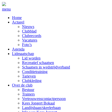
menu
Home
Actueel
Nieuws
Clubblad
Clubrecords
Vacatures
Foto’s
Agenda
Lidmaatschap
Lid worden
Recreatief schaatsen
Schaatsen in wedstrijdverband
Conditietraining
Tarieven
Clubkleding
Over de club
Bestuur
Trainers
Vertrouwenscontactpersoon
Kees Jongert Bokaal
Landijsbaan/skeelerbaan