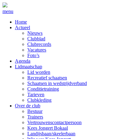
menu
Home
Actueel
Nieuws
Clubblad
Clubrecords
Vacatures
Foto’s
Agenda
Lidmaatschap
Lid worden
Recreatief schaatsen
Schaatsen in wedstrijdverband
Conditietraining
Tarieven
Clubkleding
Over de club
Bestuur
Trainers
Vertrouwenscontactpersoon
Kees Jongert Bokaal
Landijsbaan/skeelerbaan