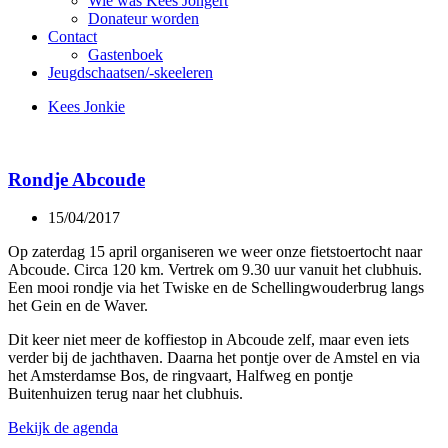
Wie was Kees Jongert
Donateur worden
Contact
Gastenboek
Jeugdschaatsen/-skeeleren
Kees Jonkie
Rondje Abcoude
15/04/2017
Op zaterdag 15 april organiseren we weer onze fietstoertocht naar
Abcoude. Circa 120 km. Vertrek om 9.30 uur vanuit het clubhuis.
Een mooi rondje via het Twiske en de Schellingwouderbrug langs
het Gein en de Waver.
Dit keer niet meer de koffiestop in Abcoude zelf, maar even iets
verder bij de jachthaven. Daarna het pontje over de Amstel en via
het Amsterdamse Bos, de ringvaart, Halfweg en pontje
Buitenhuizen terug naar het clubhuis.
Bekijk de agenda