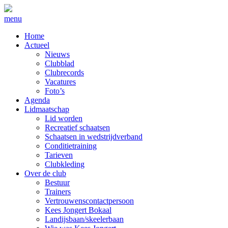
menu
Home
Actueel
Nieuws
Clubblad
Clubrecords
Vacatures
Foto’s
Agenda
Lidmaatschap
Lid worden
Recreatief schaatsen
Schaatsen in wedstrijdverband
Conditietraining
Tarieven
Clubkleding
Over de club
Bestuur
Trainers
Vertrouwenscontactpersoon
Kees Jongert Bokaal
Landijsbaan/skeelerbaan