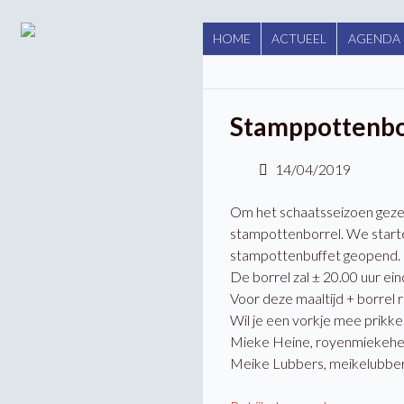
HOME
ACTUEEL
AGENDA
Stamppottenbo
14/04/2019
Om het schaatsseizoen gezell
stampottenborrel. We starte
stampottenbuffet geopend.
De borrel zal ± 20.00 uur ein
Voor deze maaltijd + borrel 
Wil je een vorkje mee prikke
Mieke Heine, royenmiekehe
Meike Lubbers, meikelubbe