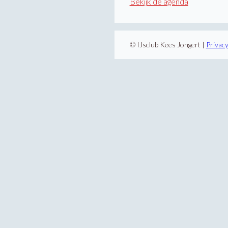
Bekijk de agenda
© IJsclub Kees Jongert |
Privac