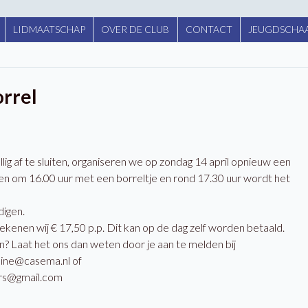
LIDMAATSCHAP
OVER DE CLUB
CONTACT
JEUGDSCHAA
rrel
ig af te sluiten, organiseren we op zondag 14 april opnieuw een
n om 16.00 uur met een borreltje en rond 17.30 uur wordt het
digen.
rekenen wij € 17,50 p.p. Dit kan op de dag zelf worden betaald.
n? Laat het ons dan weten door je aan te melden bij
ine@casema.nl of
rs@gmail.com