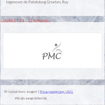
tegenover de Patatoloog Groeten, Roy
« Vorige
1
2
3
4
…
15
Volgende »
© IJsclub Kees Jongert |
Privacywetgeving / AVG
Wij zijn aangesloten bij: